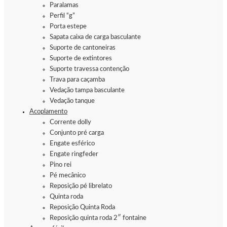
Paralamas
Perfil “g”
Porta estepe
Sapata caixa de carga basculante
Suporte de cantoneiras
Suporte de extintores
Suporte travessa contenção
Trava para caçamba
Vedação tampa basculante
Vedação tanque
Acoplamento
Corrente dolly
Conjunto pré carga
Engate esférico
Engate ringfeder
Pino rei
Pé mecânico
Reposição pé librelato
Quinta roda
Reposição Quinta Roda
Reposição quinta roda 2″ fontaine