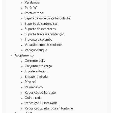
Paralamas
Perfil “g”
Porta estepe
Sapata caixa de carga basculante
Suporte de cantoneiras
Suporte de extintores
Suporte travessa contenção
Trava para caçamba
Vedação tampa basculante
Vedação tanque
Acoplamento
Corrente dolly
Conjunto pré carga
Engate esférico
Engate ringfeder
Pino rei
Pé mecânico
Reposição pé librelato
Quinta roda
Reposição Quinta Roda
Reposição quinta roda 2″ fontaine