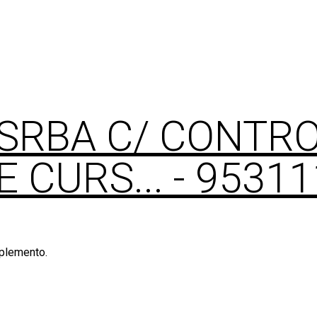
SRBA C/ CONTR
E CURS...
- 9531
mplemento.