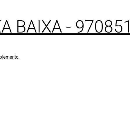
XA BAIXA
- 97085
mplemento.