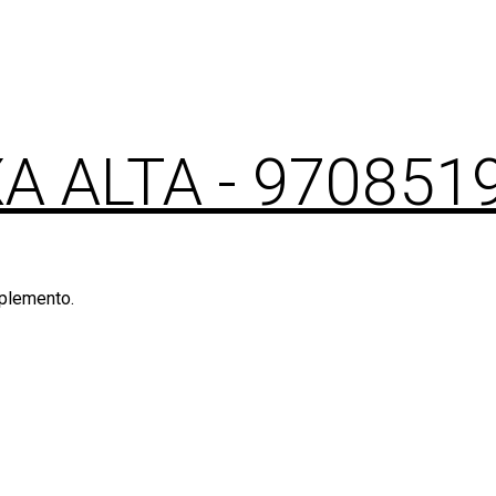
XA ALTA
- 970851
mplemento.