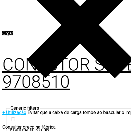
Orçar
CONECTOR SUP
9708510
Generic filters
+ Utilização
Evitar que a caixa de carga tombe ao bascular o i
Consultar preço na fábrica.
Exact matches only