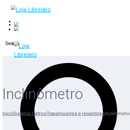
Representantes
Área restrita
Carrinho
Search
Inclinômetro
Início
Sistema Elétrico
Transmissores e receptores
Inclinômetro