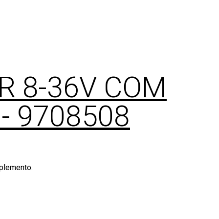
R 8-36V COM
7
- 9708508
mplemento.