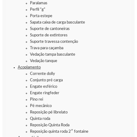
Paralamas
Perfil “g”
Porta estepe
Sapata caixa de carga basculante
Suporte de cantoneiras
Suporte de extintores
Suporte travessa contenção
Trava para caçamba
Vedação tampa basculante
Vedação tanque
Acoplamento
Corrente dolly
Conjunto pré carga
Engate esférico
Engate ringfeder
Pino rei
Pé mecânico
Reposição pé librelato
Quinta roda
Reposição Quinta Roda
Reposição quinta roda 2″ fontaine