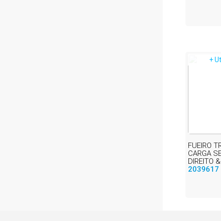
+ U
FUEIRO T
CARGA S
DIREITO &
2039617