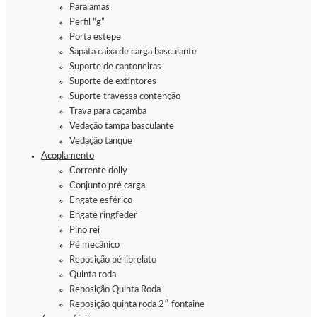
Paralamas
Perfil “g”
Porta estepe
Sapata caixa de carga basculante
Suporte de cantoneiras
Suporte de extintores
Suporte travessa contenção
Trava para caçamba
Vedação tampa basculante
Vedação tanque
Acoplamento
Corrente dolly
Conjunto pré carga
Engate esférico
Engate ringfeder
Pino rei
Pé mecânico
Reposição pé librelato
Quinta roda
Reposição Quinta Roda
Reposição quinta roda 2″ fontaine