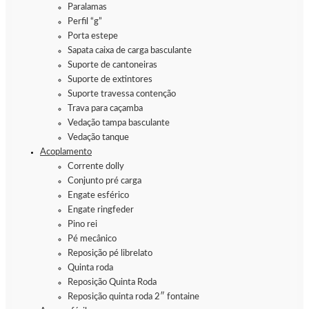
Paralamas
Perfil “g”
Porta estepe
Sapata caixa de carga basculante
Suporte de cantoneiras
Suporte de extintores
Suporte travessa contenção
Trava para caçamba
Vedação tampa basculante
Vedação tanque
Acoplamento
Corrente dolly
Conjunto pré carga
Engate esférico
Engate ringfeder
Pino rei
Pé mecânico
Reposição pé librelato
Quinta roda
Reposição Quinta Roda
Reposição quinta roda 2″ fontaine