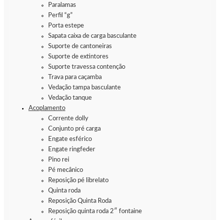
Paralamas
Perfil “g”
Porta estepe
Sapata caixa de carga basculante
Suporte de cantoneiras
Suporte de extintores
Suporte travessa contenção
Trava para caçamba
Vedação tampa basculante
Vedação tanque
Acoplamento
Corrente dolly
Conjunto pré carga
Engate esférico
Engate ringfeder
Pino rei
Pé mecânico
Reposição pé librelato
Quinta roda
Reposição Quinta Roda
Reposição quinta roda 2″ fontaine