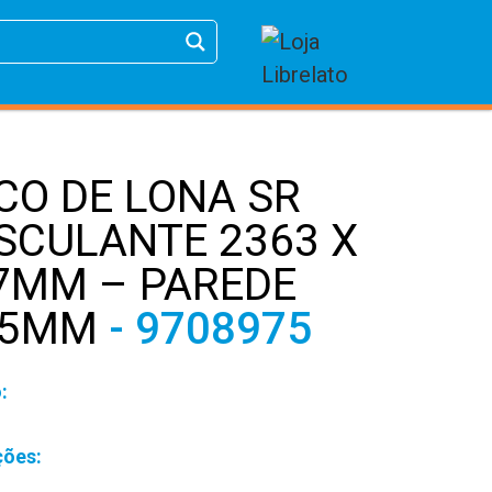
CO DE LONA SR
SCULANTE 2363 X
7MM – PAREDE
55MM
- 9708975