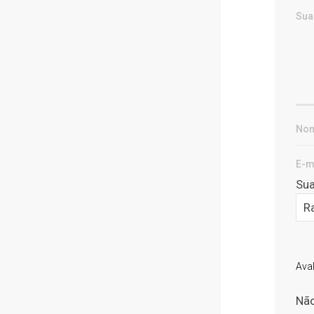
Sua
Ava
Não