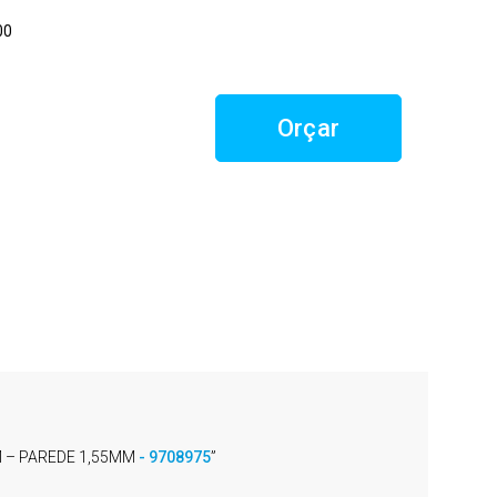
00
Orçar
MM – PAREDE 1,55MM
- 9708975
”