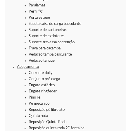
Paralamas
Perfil “g”
Porta estepe
Sapata caixa de carga basculante
Suporte de cantoneiras
Suporte de extintores
Suporte travessa contenção
Trava para caçamba
Vedação tampa basculante
Vedação tanque
Acoplamento
Corrente dolly
Conjunto pré carga
Engate esférico
Engate ringfeder
Pino rei
Pé mecânico
Reposição pé librelato
Quinta roda
Reposição Quinta Roda
Reposição quinta roda 2″ fontaine