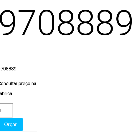
970888
9708889
Consultar preço na
ábrica.
Orçar