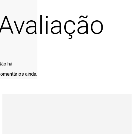
Avaliação
Não há
comentários ainda.