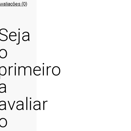
Avaliações (0)
Seja
o
primeiro
a
avaliar
o