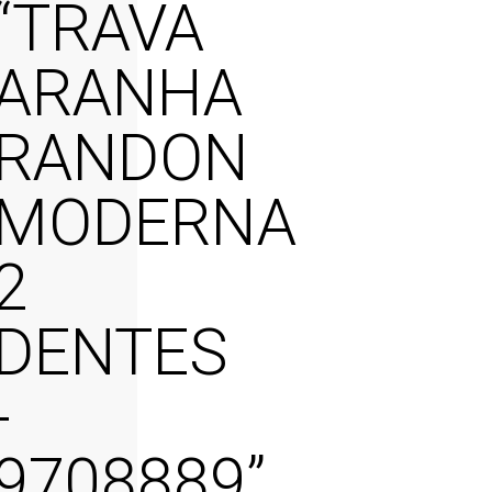
“TRAVA
ARANHA
RANDON
MODERNA
2
DENTES
-
9708889
”