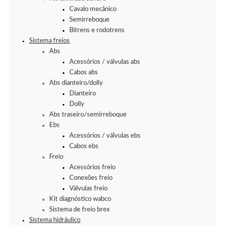
Cavalo mecânico
Semirreboque
Bitrens e rodotrens
Sistema freios
Abs
Acessórios / válvulas abs
Cabos abs
Abs dianteiro/dolly
Dianteiro
Dolly
Abs traseiro/semirreboque
Ebs
Acessórios / válvulas ebs
Cabos ebs
Freio
Acessórios freio
Conexões freio
Válvulas freio
Kit diagnóstico wabco
Sistema de freio brex
Sistema hidráulico