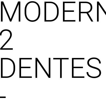
MODER
2
DENTES
-